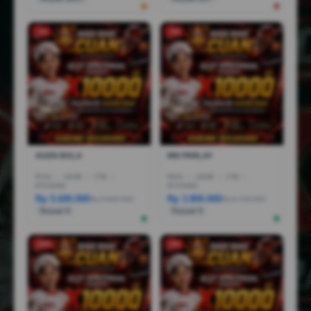
-1%
-3%
AGEN BOLA
MIX PARLAY
R7AI
|
16GB
|
1TB
|
R5AI
|
16GB
|
1TB
|
RTX5060
RTX5060
Rp 5.600.000
Rp 3.800.000
Rp 6.600.000
Rp 6.799.000
Terjual 6
Terjual 5
-25%
-5%