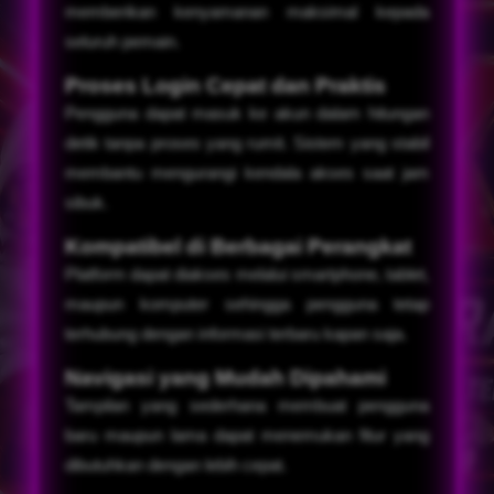
memberikan kenyamanan maksimal kepada
seluruh pemain.
Proses Login Cepat dan Praktis
Pengguna dapat masuk ke akun dalam hitungan
detik tanpa proses yang rumit. Sistem yang stabil
membantu mengurangi kendala akses saat jam
sibuk.
Kompatibel di Berbagai Perangkat
Platform dapat diakses melalui smartphone, tablet,
maupun komputer sehingga pengguna tetap
terhubung dengan informasi terbaru kapan saja.
Navigasi yang Mudah Dipahami
Tampilan yang sederhana membuat pengguna
baru maupun lama dapat menemukan fitur yang
dibutuhkan dengan lebih cepat.