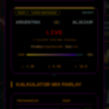
GRUP J · JUARA BERTAHAN
ARGENTINA
ALJAZAIR
VS
LIVE
17 Juni 2026 · 08:00 WIB · Arrowhead
Prediksi:
Argentina Win ·
Skor:
4-0
88%
CONF
1.30
6.50
18.0
1
X
2
KALKULATOR MIX PARLAY
PERTANDINGAN
ODDS