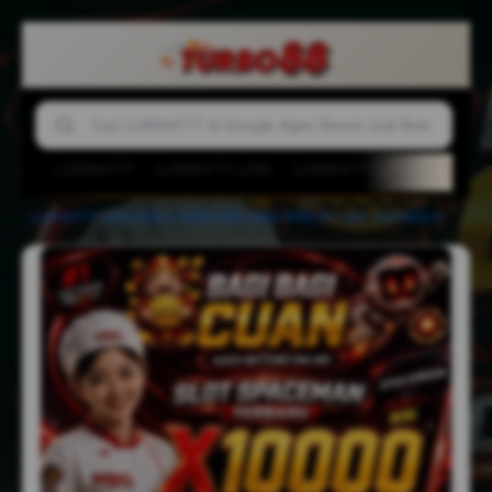
LURAH777
LURAH777 LINK
LURAH777 LOGIN
AGEN
LURAH777
-
JUDI BOLA
-
AGEN BOLA
-
MIX PARLAY
-
LINK JUDI BOLA
-
LURAH777 » Provider Game Online Terbaik Dan Terpercaya