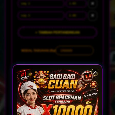
✕
✕
+ TAMBAH PERTANDINGAN
MODAL TARUHAN (Rp)
Jumlah Leg
2
Total Odds
3.30
POTENSI MENANG
Rp 330.000
Profit Bersih
Rp 230.000