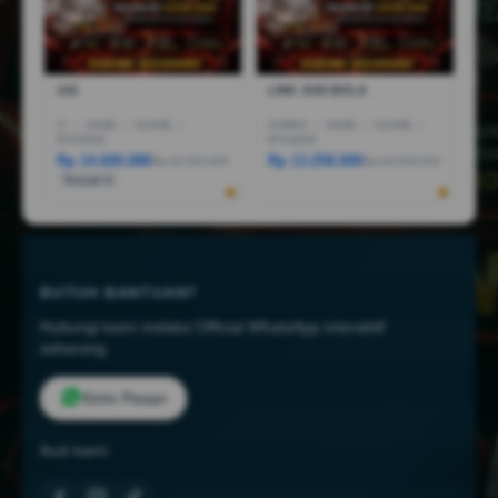
1X2
LINK JUDI BOLA
I7
|
16GB
|
512GB
|
CORE5
|
16GB
|
512GB
|
RTX5050
RTX4050
Rp 14.600.080
Rp 13.258.000
Rp 44.999.000
Rp 18.258.000
Terjual 6
BUTUH BANTUAN?
Hubungi kami melalui Official WhatsApp interaktif
sekarang.
Kirim Pesan
Ikuti kami: