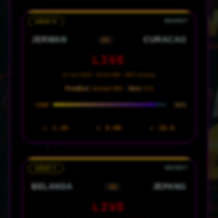
GRUP E
JERMAN
CURACAO
VS
LIVE
15 Juni 2026 · 00:00 WIB · NRG Houston
Prediksi:
Jerman Win ·
Skor:
3-0
92%
CONF
1.28
8.00
20.0
1
X
2
GRUP F
BELANDA
JEPANG
VS
LIVE