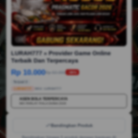
1/6
LURAH777 » Provider Game Online
Terbaik Dan Terpercaya
Rp 10.000
Rp 50.000
-88%
Terjual 2
LURAH777
SKU:
LURAH777
AGEN BOLA TERPERCAYA
💳
MIX PARLAY PIALA DUNIA 2026
Bandingkan Produk
Bandingkan hingga 5 produk dengan bantuan AI